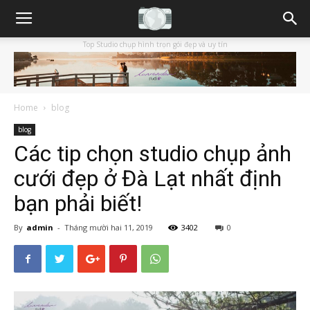
Top Studio chụp hình trọn gói đẹp và uy tín
Home
blog
blog
Các tip chọn studio chụp ảnh
cưới đẹp ở Đà Lạt nhất định
bạn phải biết!
By
admin
-
Tháng mười hai 11, 2019
3402
0