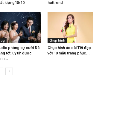
ất lượng10/10
hottrend
log
Chụp hình
udio phóng sự cưới Đà
Chụp hình áo dài Tết đẹp
ng tốt, uy tín được
với 10 mẫu trang phục...
nh...