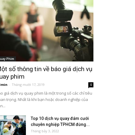
uay Phim
ột số thông tin về báo giá dịch vụ
uay phim
dmin
-
Tháng mười 17, 2019
0
o giá dịch vụ quay phim là một trong số các chỉ tiêu
an trọng. Nhất là khi bạn hoặc doanh nghiệp của
n...
Top 10 dịch vụ quay đám cưới
chuyên nghiệp TPHCM đừng...
Tháng bảy 3, 2022