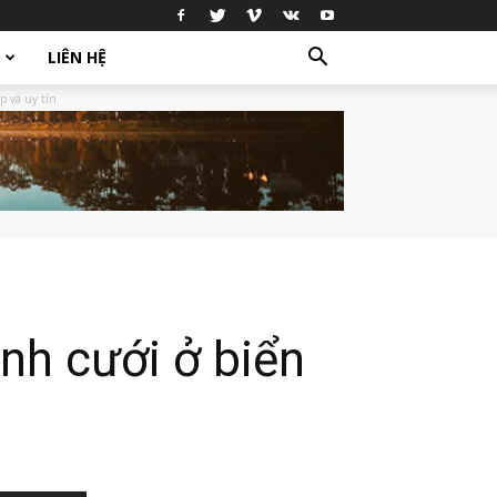
LIÊN HỆ
p và uy tín
nh cưới ở biển