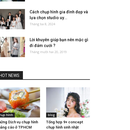
Cách chụp hình gia đình đẹp và
lựa chọn studio uy...
Tháng ba 8, 2024
Lời khuyên giúp bạn nên mặc gì
đi đám cưới ?
Tháng mười hai 20, 2019
HOT NEWS
hụp hình
blog
ững Dịch vụ chụp hình
Tổng hợp 9+ concept
uảng cáo ở TPHCM
chụp hình sinh nhật