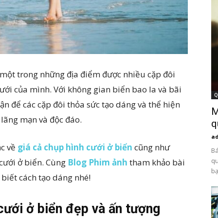
à một trong những địa điểm được nhiều cặp đôi
ưới của mình. Với không gian biển bao la và bãi
Q
tận để các cặp đôi thỏa sức tạo dáng và thể hiện
M
i lãng mạn và độc đáo.
q
a
ắc về
giá cả chụp hình cưới ở biển
cũng như
Bá
qu
cưới ở biển. Cùng
Blog Phim ảnh
tham khảo bài
bạ
 biết cách tạo dáng nhé!
cưới ở biển đẹp và ấn tượng