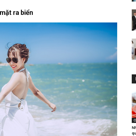
mặt ra biển
C
Nh
q