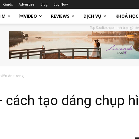
Guids
Advertise
Blog
Buy Now
HIM
VIDEO
REVIEWS
DỊCH VỤ
KHOÁ HỌC
Top Studio chụp hình trọn gói đẹ
biển ấn tượng
 cách tạo dáng chụp hì