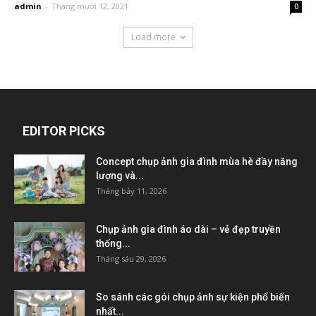
admin
-
Tháng mười 12, 2021
0
Load more
EDITOR PICKS
Concept chụp ảnh gia đình mùa hè đầy năng
lượng và...
Tháng bảy 11, 2026
Chụp ảnh gia đình áo dài – vẻ đẹp truyền
thống...
Tháng sáu 29, 2026
So sánh các gói chụp ảnh sự kiện phổ biến
nhất...