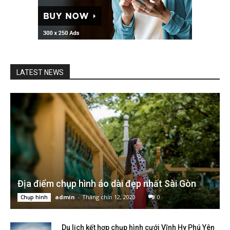
LATEST NEWS
Địa điểm chụp hình áo dài đẹp nhất Sài Gòn
admin
-
Tháng chín 12, 2020
0
Chụp hình
Du lịch kết hợp chụp hình cưới Vĩnh Hy Phú Yên