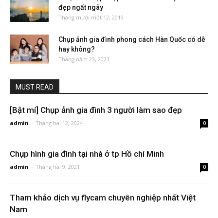
đẹp ngất ngây
Tháng mười một 12, 2019
Chụp ảnh gia đình phong cách Hàn Quốc có dễ
hay không?
Tháng năm 23, 2023
MUST READ
[Bật mí] Chụp ảnh gia đình 3 người làm sao đẹp
admin
-
Tháng hai 12, 2024
0
Chụp hình gia đình tại nhà ở tp Hồ chí Minh
admin
-
Tháng hai 9, 2021
0
Tham khảo dịch vụ flycam chuyên nghiệp nhất Việt
Nam