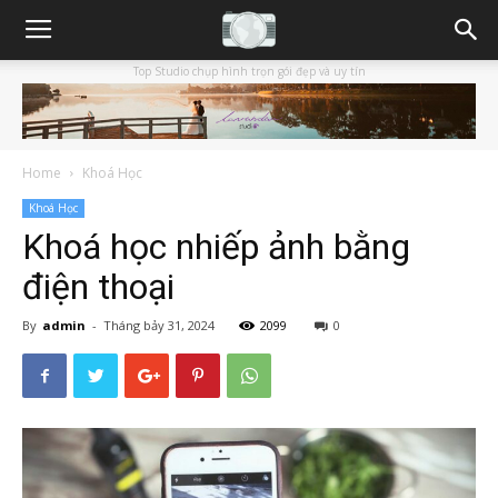
Top Studio chụp hình trọn gói đẹp và uy tín
Home
Khoá Học
Khoá Học
Khoá học nhiếp ảnh bằng
điện thoại
By
admin
-
Tháng bảy 31, 2024
2099
0