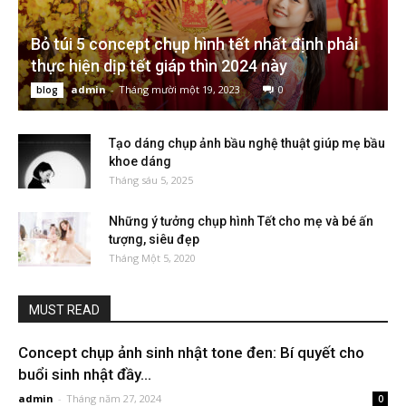
Bỏ túi 5 concept chụp hình tết nhất định phải
thực hiện dịp tết giáp thìn 2024 này
admin
-
Tháng mười một 19, 2023
0
blog
Tạo dáng chụp ảnh bầu nghệ thuật giúp mẹ bầu
khoe dáng
Tháng sáu 5, 2025
Những ý tưởng chụp hình Tết cho mẹ và bé ấn
tượng, siêu đẹp
Tháng Một 5, 2020
MUST READ
Concept chụp ảnh sinh nhật tone đen: Bí quyết cho
buổi sinh nhật đầy...
admin
-
Tháng năm 27, 2024
0