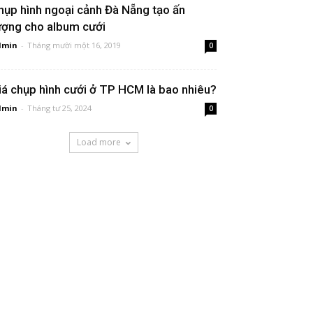
hụp hình ngoại cảnh Đà Nẵng tạo ấn
ượng cho album cưới
dmin
-
Tháng mười một 16, 2019
0
iá chụp hình cưới ở TP HCM là bao nhiêu?
dmin
-
Tháng tư 25, 2024
0
Load more