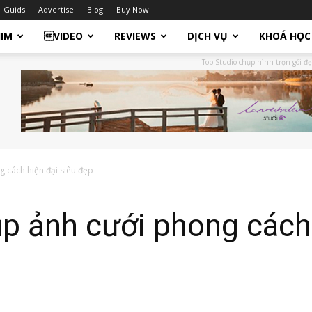
Guids
Advertise
Blog
Buy Now
HIM
VIDEO
REVIEWS
DỊCH VỤ
KHOÁ HỌC
Top Studio chụp hình trọn gói đẹ
g cách hiện đại siêu đẹp
p ảnh cưới phong cách 