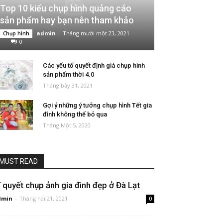
Top 10 kiểu chụp hình quảng cáo
sản phẩm hay bạn nên tham khảo
admin
-
Tháng mười một 23, 2021
Chụp hình
0
Các yếu tố quyết định giá chụp hình
sản phẩm thời 4.0
Tháng bảy 31, 2021
Gợi ý những ý tưởng chụp hình Tết gia
đình không thể bỏ qua
Tháng Một 5, 2020
MUST READ
í quyết chụp ảnh gia đình đẹp ở Đà Lạt
dmin
-
Tháng hai 21, 2021
0