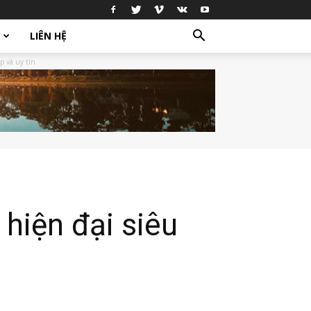
LIÊN HỆ
p và uy tín
hiện đại siêu