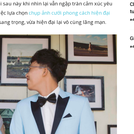
i sau này khi nhìn lại vẫn ngập tràn cảm xúc yêu
C
t
iệc lựa chọn
chụp ảnh cưới phong cách hiện đại
a
ang trọng, vừa hiện đại lại vô cùng lãng mạn.
G
a