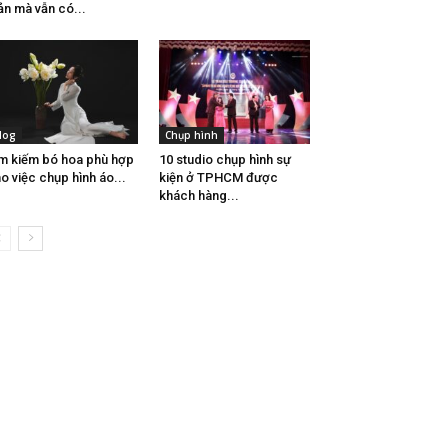
ản mà vẫn có...
log
Chụp hình
̀m kiếm bó hoa phù hợp
10 studio chụp hình sự
o việc chụp hình áo...
kiện ở TPHCM được
khách hàng...