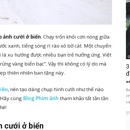
p ảnh cưới ở biển
. Chạy trốn khỏi cơn nóng giữa
ước xanh, tiếng sóng rì rào xô bờ cát. Một chuyến
ới là xu hướng được nhiều bạn trẻ hưởng ứng. Việt
Q
ừng vàng biển bạc”. Vậy thì không có lý do mà
3
ẹp thiên nhiên ban tặng này.
đ
a
hiêu
, nên tạo dáng chụp hình cưới như thế nào
Bạ
nh
? Hãy cùng
Blog Phim ảnh
tham khảo tất tần tần
và
hé!
h cưới ở biển