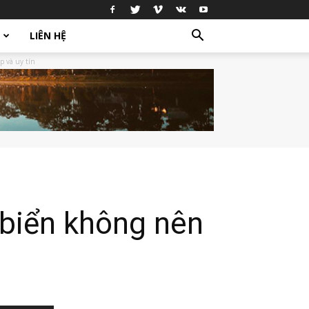
LIÊN HỆ
p và uy tín
 biển không nên