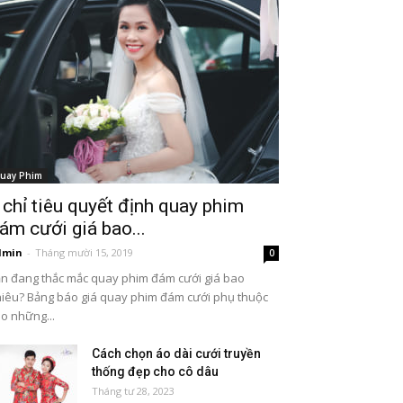
uay Phim
 chỉ tiêu quyết định quay phim
ám cưới giá bao...
dmin
-
Tháng mười 15, 2019
0
n đang thắc mắc quay phim đám cưới giá bao
iêu? Bảng báo giá quay phim đám cưới phụ thuộc
o những...
Cách chọn áo dài cưới truyền
thống đẹp cho cô dâu
Tháng tư 28, 2023