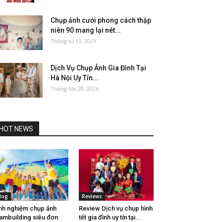
Chụp ảnh cưới phong cách thập
niên 90 mang lại nét...
Tháng tư 13, 2023
Dịch Vụ Chụp Ảnh Gia Đình Tại
Hà Nội Uy Tín...
Tháng hai 28, 2026
HOT NEWS
log
Reviews
nh nghiệm chụp ảnh
Review Dịch vụ chụp hình
ambuilding siêu đơn
tết gia đình uy tín tại...