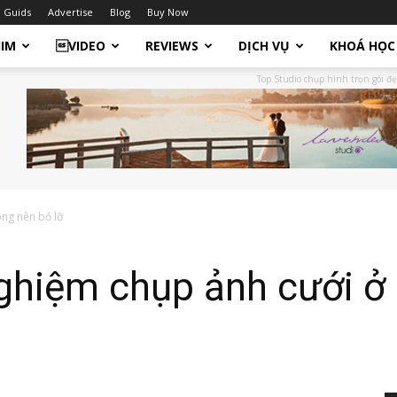
Guids
Advertise
Blog
Buy Now
HIM
VIDEO
REVIEWS
DỊCH VỤ
KHOÁ HỌC
Top Studio chụp hình trọn gói đẹ
ông nên bỏ lỡ
nghiệm chụp ảnh cưới ở