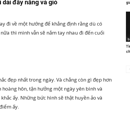
i dài đầy nắng và gió
gi
ay đi về một hướng để khẳng định rằng dù có
g nữa thì mình vẫn sẽ nắm tay nhau đi đến cuối
b
Ti
ch
hắc đẹp nhất trong ngày. Và chẳng còn gì đẹp hơn
m hoàng hôn, tận hưởng một ngày yên bình và
 khắc ấy. Những bức hình sẽ thật huyền ảo và
 điểm ấy.