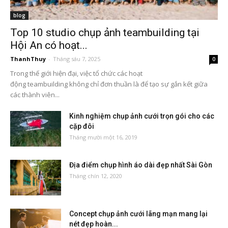
blog
Top 10 studio chụp ảnh teambuilding tại
Hội An có hoạt...
ThanhThuy
-
Tháng sáu 7, 2025
0
Trong thế giới hiện đại, việc tổ chức các hoạt
động teambuilding không chỉ đơn thuần là để tạo sự gắn kết giữa
các thành viên...
Kinh nghiệm chụp ảnh cưới trọn gói cho các
cặp đôi
Tháng mười một 16, 2019
Địa điểm chụp hình áo dài đẹp nhất Sài Gòn
Tháng chín 12, 2020
Concept chụp ảnh cưới lãng mạn mang lại
nét đẹp hoàn...