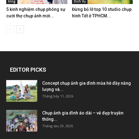
blog
Dịch Vụ
5 kinh nghiệm chụp phóng sự
Đừng bỏ lỡ top 10 studio chụp
cưới thợ chụp ảnh mới...
hình Tết ở TPHCM...
EDITOR PICKS
Concept chụp ảnh gia đình mùa hè đầy năng
lượng và...
Tháng bảy 11, 2026
Chụp ảnh gia đình áo dài – vẻ đẹp truyền
thống...
Tháng sáu 29, 2026