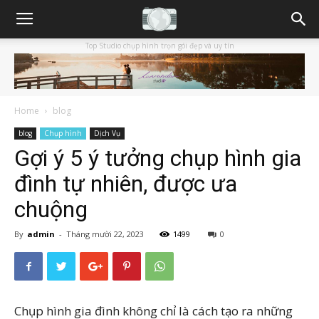
Top Studio chụp hình trọn gói đẹp và uy tín
Home
blog
blog
Chụp hình
Dịch Vụ
Gợi ý 5 ý tưởng chụp hình gia
đình tự nhiên, được ưa
chuộng
By
admin
-
Tháng mười 22, 2023
1499
0
Chụp hình gia đình không chỉ là cách tạo ra những