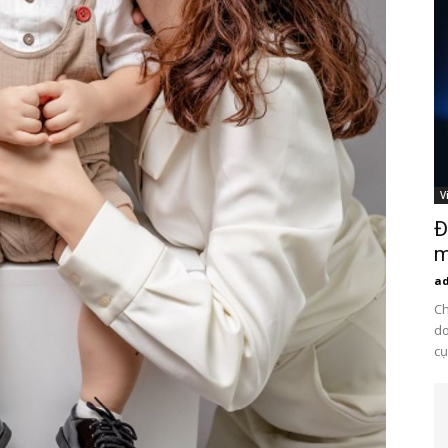
V
Đ
m
a
Ch
do
cụ.