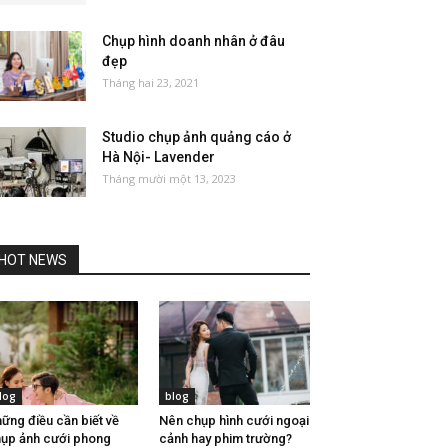
Chụp hình doanh nhân ở đâu
đẹp
Tháng hai 23, 2021
Studio chụp ảnh quảng cáo ở
Hà Nội- Lavender
Tháng mười một 13, 2023
HOT NEWS
log
blog
ững điều cần biết về
Nên chụp hình cưới ngoại
ụp ảnh cưới phong
cảnh hay phim trường?