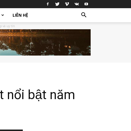
LIÊN HỆ
p và uy tín
t nổi bật năm