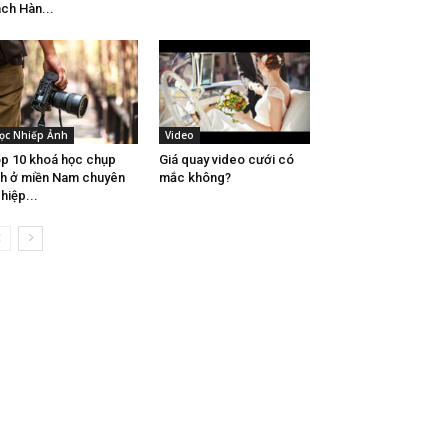
ch Hàn...
ọc Nhiếp Ảnh
Video
p 10 khoá học chụp
Giá quay video cưới có
h ở miền Nam chuyên
mắc không?
hiệp...