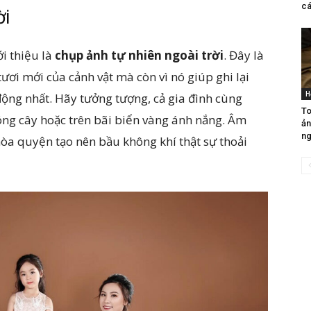
cá
ời
i thiệu là
chụp ảnh tự nhiên ngoài trời
. Đây là
tươi mới của cảnh vật mà còn vì nó giúp ghi lại
H
ộng nhất. Hãy tưởng tượng, cả gia đình cùng
To
óng cây hoặc trên bãi biển vàng ánh nắng. Âm
ản
ng
hòa quyện tạo nên bầu không khí thật sự thoải