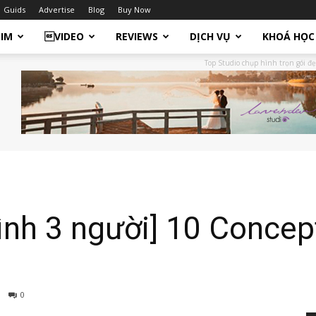
Guids
Advertise
Blog
Buy Now
HIM
VIDEO
REVIEWS
DỊCH VỤ
KHOÁ HỌC
Top Studio chụp hình trọn gói đẹ
ình 3 người] 10 Concep
0