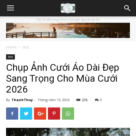
Top Studio chụp hình trọn gói đẹp và uy tín
Home
test
test
Chụp Ảnh Cưới Áo Dài Đẹp
Sang Trọng Cho Mùa Cưới
2026
By
ThanhThuy
-
Tháng năm 13, 2026
226
0