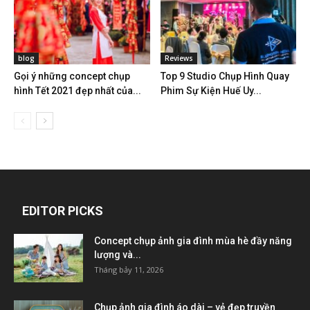
blog
Reviews
Gọi ý những concept chụp
Top 9 Studio Chụp Hình Quay
hình Tết 2021 đẹp nhất của...
Phim Sự Kiện Huế Uy...
EDITOR PICKS
Concept chụp ảnh gia đình mùa hè đầy năng
lượng và...
Tháng bảy 11, 2026
Chụp ảnh gia đình áo dài – vẻ đẹp truyền