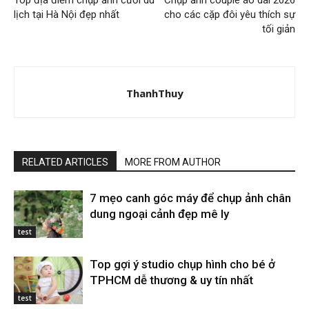
Top địa điểm chụp ảnh cưới du
Chụp ảnh couple áo dài 2026
lịch tại Hà Nội đẹp nhất
cho các cặp đôi yêu thích sự
tối giản
ThanhThuy
RELATED ARTICLES
MORE FROM AUTHOR
7 mẹo canh góc máy để chụp ảnh chân
dung ngoại cảnh đẹp mê ly
test
Top gợi ý studio chụp hình cho bé ở
TPHCM dễ thương & uy tín nhất
test