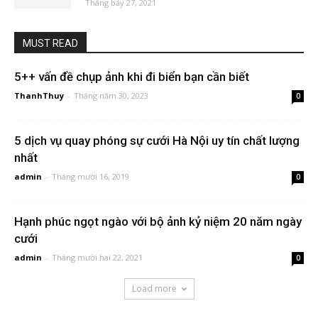
Tháng bảy 27, 2021
MUST READ
5++ vấn đề chụp ảnh khi đi biển bạn cần biết
ThanhThuy
-
Tháng năm 30, 2023
0
5 dịch vụ quay phóng sự cưới Hà Nội uy tín chất lượng
nhất
admin
-
Tháng mười 16, 2019
0
Hạnh phúc ngọt ngào với bộ ảnh kỷ niệm 20 năm ngày
cưới
admin
-
Tháng mười hai 22, 2021
0
Load more