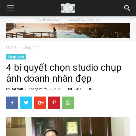
Top Studio chụp hình trọn gói đẹp và uy tín
Home
Chụp hình
Chụp hình
4 bí quyết chọn studio chụp
ảnh doanh nhân đẹp
By
admin
-
Tháng mười 22, 2019
3787
0