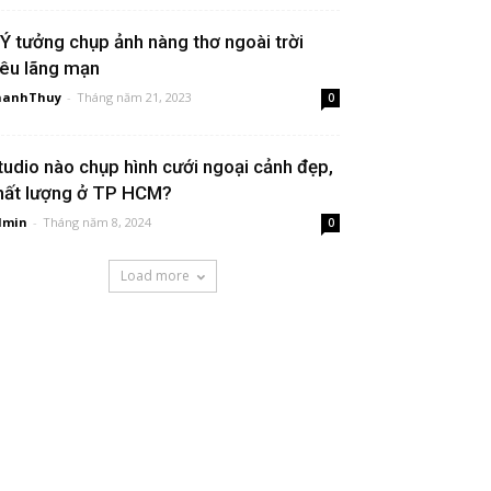
 Ý tưởng chụp ảnh nàng thơ ngoài trời
iêu lãng mạn
hanhThuy
-
Tháng năm 21, 2023
0
tudio nào chụp hình cưới ngoại cảnh đẹp,
hất lượng ở TP HCM?
dmin
-
Tháng năm 8, 2024
0
Load more