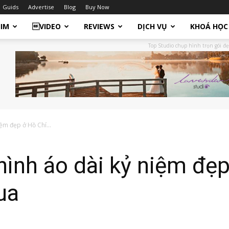
Guids
Advertise
Blog
Buy Now
HIM
VIDEO
REVIEWS
DỊCH VỤ
KHOÁ HỌC
Top Studio chụp hình trọn gói đẹ
ệm đẹp ở Hồ Chí...
hình áo dài kỷ niệm đẹ
ua