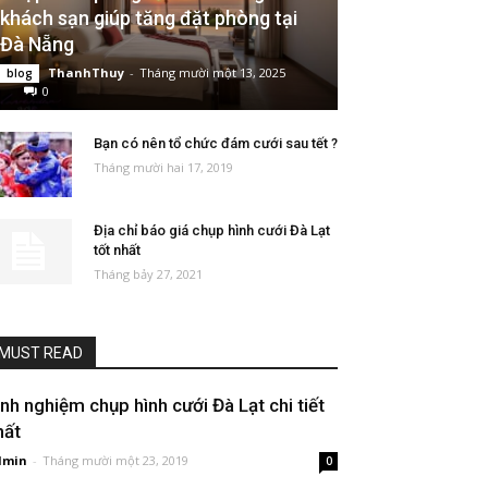
khách sạn giúp tăng đặt phòng tại
Đà Nẵng
ThanhThuy
-
Tháng mười một 13, 2025
blog
0
Bạn có nên tổ chức đám cưới sau tết ?
Tháng mười hai 17, 2019
Địa chỉ báo giá chụp hình cưới Đà Lạt
tốt nhất
Tháng bảy 27, 2021
MUST READ
inh nghiệm chụp hình cưới Đà Lạt chi tiết
hất
dmin
-
Tháng mười một 23, 2019
0