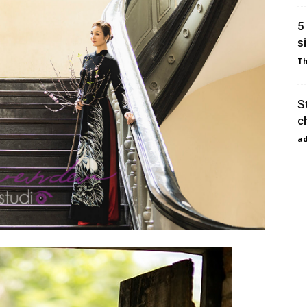
5
s
T
S
c
a