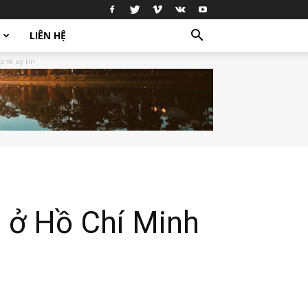
LIÊN HỆ
p và uy tín
p ở Hồ Chí Minh