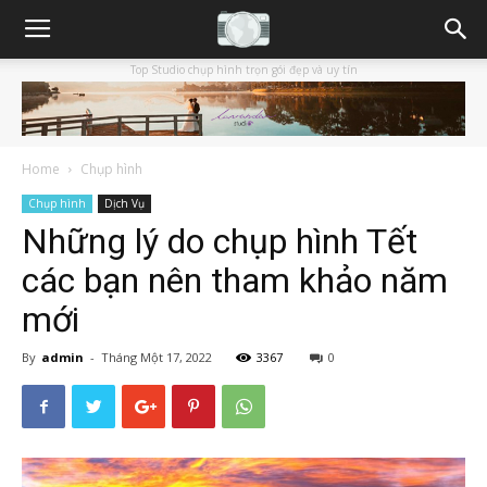
Top Studio chụp hình trọn gói đẹp và uy tín
Home
Chụp hình
Chụp hình
Dịch Vụ
Những lý do chụp hình Tết
các bạn nên tham khảo năm
mới
By
admin
-
Tháng Một 17, 2022
3367
0