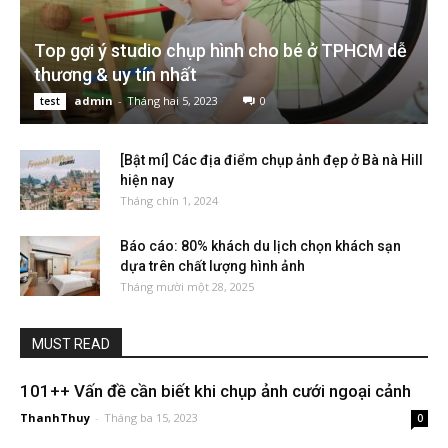
Top gợi ý studio chụp hình cho bé ở TPHCM dễ
thương & uy tín nhất
admin
-
Tháng hai 5, 2023
0
test
[Bật mí] Các địa điểm chụp ảnh đẹp ở Bà nà Hill
hiện nay
Tháng chín 1, 2024
Báo cáo: 80% khách du lịch chọn khách sạn
dựa trên chất lượng hình ảnh
Tháng mười một 28, 2025
MUST READ
101++ Vấn đề cần biết khi chụp ảnh cưới ngoại cảnh
ThanhThuy
-
Tháng ba 15, 2023
0