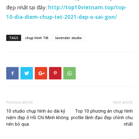
đẹp nhất tại đây:
http://top10vietnam.top/top-
10-dia-diem-chup-tet-2021-dep-o-sai-gon/
TAGS
chụp hình Tết
lavender studio
Previous article
Next article
10 studio chụp hình áo dài kỷ
Top 10 phương án chụp hình
niệm đẹp ở Hồ Chí Minh không
profile lãnh đạo đẹp chỉnh chu
nên bỏ qua
nhất