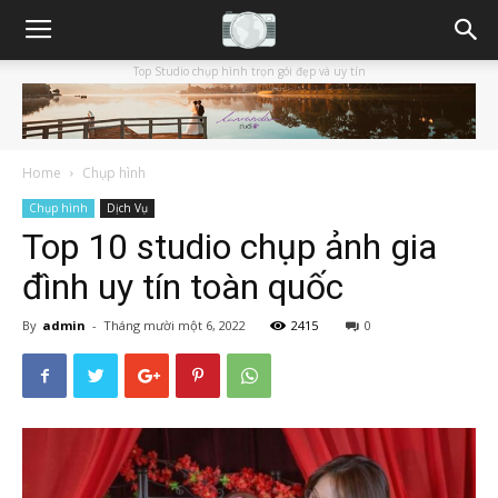
Top Studio chụp hình trọn gói đẹp và uy tín
Home
Chụp hình
Chụp hình
Dịch Vụ
Top 10 studio chụp ảnh gia
đình uy tín toàn quốc
By
admin
-
Tháng mười một 6, 2022
2415
0