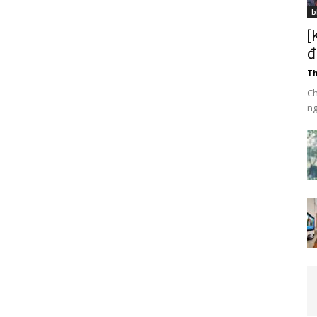
b
[
đ
T
Ch
ng