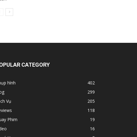
OPULAR CATEGORY
hụp hình
402
og
299
ịch Vụ
205
eviews
118
uay Phim
19
ideo
16