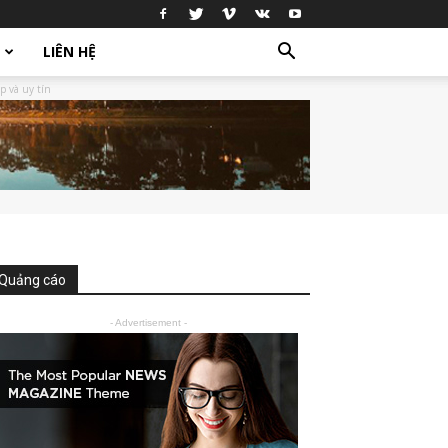
LIÊN HỆ
p và uy tín
Quảng cáo
- Advertisement -