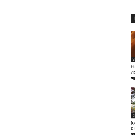
V
Hư
vi
ng
C
[G
Ch
mù