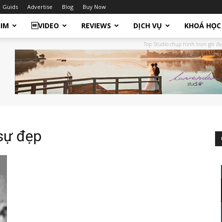
Guids
Advertise
Blog
Buy Now
HIM
VIDEO
REVIEWS
DỊCH VỤ
KHOÁ HỌC
Top Studio chụp hình trọn gói đẹ
sự đẹp