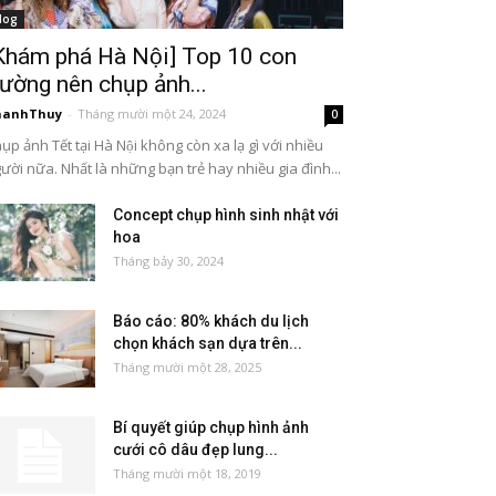
log
Khám phá Hà Nội] Top 10 con
ường nên chụp ảnh...
hanhThuy
-
Tháng mười một 24, 2024
0
ụp ảnh Tết tại Hà Nội không còn xa lạ gì với nhiều
ười nữa. Nhất là những bạn trẻ hay nhiều gia đình...
Concept chụp hình sinh nhật với
hoa
Tháng bảy 30, 2024
Báo cáo: 80% khách du lịch
chọn khách sạn dựa trên...
Tháng mười một 28, 2025
Bí quyết giúp chụp hình ảnh
cưới cô dâu đẹp lung...
Tháng mười một 18, 2019