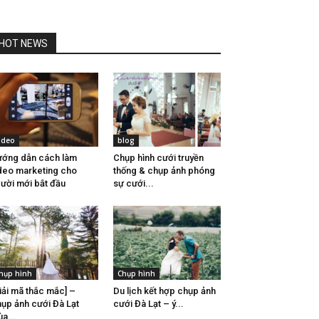
HOT NEWS
ideo
blog
ớng dẫn cách làm
Chụp hình cưới truyền
deo marketing cho
thống & chụp ảnh phóng
ười mới bắt đầu
sự cưới...
hụp hình
Chụp hình
iải mã thắc mắc] –
Du lịch kết hợp chụp ảnh
ụp ảnh cưới Đà Lạt
cưới Đà Lạt – ý...
a...