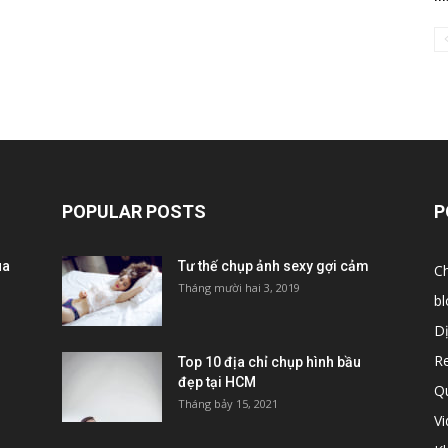
POPULAR POSTS
P
ùa
Tư thế chụp ảnh sexy gợi cảm
C
Tháng mười hai 3, 2019
bl
D
R
Top 10 địa chỉ chụp hình bầu
đẹp tại HCM
Q
Tháng bảy 15, 2021
V