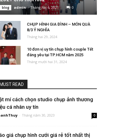
admin
-
Tháng hai 6, 2021
0
blog
CHỤP HÌNH GIA ĐÌNH – MÓN QUÀ
8/3 Ý NGHĨA
Tháng hai 29, 2024
10 đơn vị uy tín chụp hình couple Tết
đáng yêu tại TP.HCM năm 2025
Tháng mười hai 31, 2024
MUST READ
ật mí cách chọn studio chụp ảnh thương
iệu cá nhân uy tín
hanhThuy
-
Tháng năm 30, 2023
0
áo giá chụp hình cưới giá rẻ tốt nhất thị