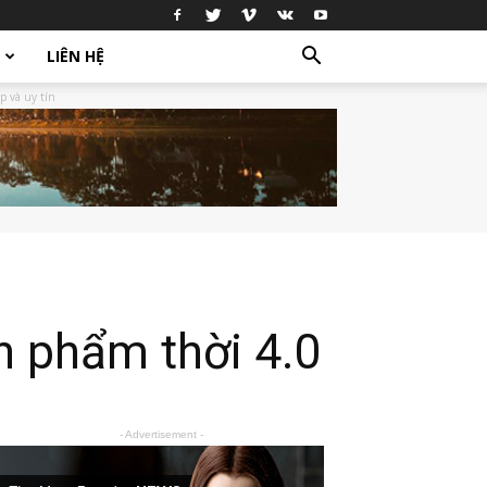
LIÊN HỆ
p và uy tín
n phẩm thời 4.0
- Advertisement -