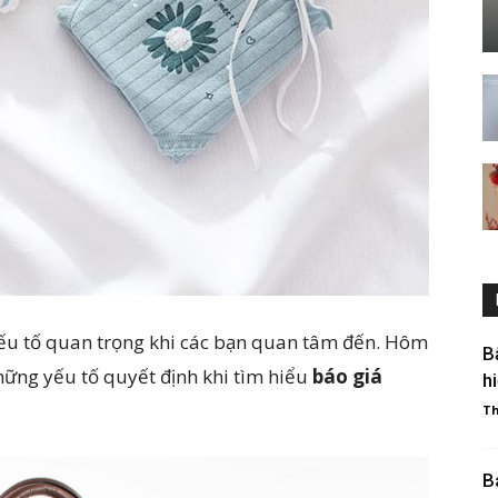
ếu tố quan trọng khi các bạn quan tâm đến. Hôm
B
hững yếu tố quyết định khi tìm hiểu
báo giá
h
T
B