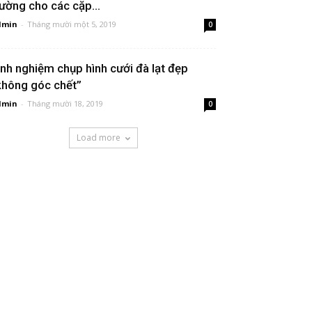
rường cho các cặp...
dmin
-
Tháng mười một 5, 2019
0
inh nghiệm chụp hình cưới đà lạt đẹp
không góc chết”
dmin
-
Tháng mười 18, 2019
0
Load more