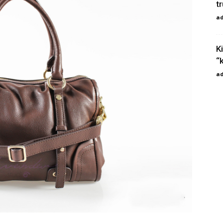
t
a
K
“
a