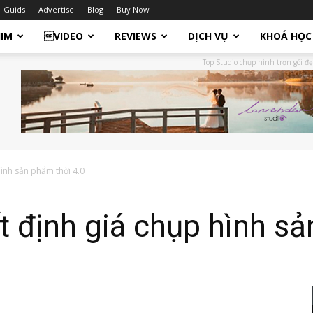
Guids
Advertise
Blog
Buy Now
HIM
VIDEO
REVIEWS
DỊCH VỤ
KHOÁ HỌC
Top Studio chụp hình trọn gói đẹ
hình sản phẩm thời 4.0
t định giá chụp hình sả