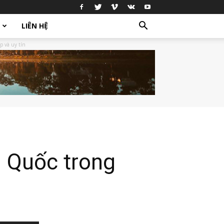
LIÊN HỆ
p và uy tín
n Quốc trong