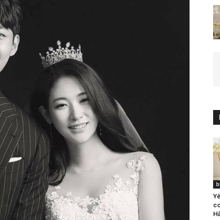
b
Yế
co
Hà