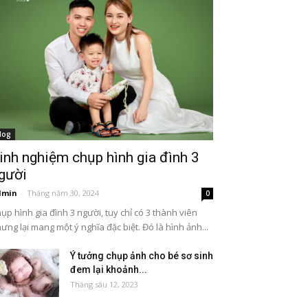
log
inh nghiệm chụp hình gia đình 3
gười
dmin
-
Tháng năm 30, 2024
0
ụp hình gia đình 3 người, tuy chỉ có 3 thành viên
ưng lại mang một ý nghĩa đặc biệt. Đó là hình ảnh...
Ý tưởng chụp ảnh cho bé sơ sinh
đem lại khoảnh...
Tháng sáu 12, 2023