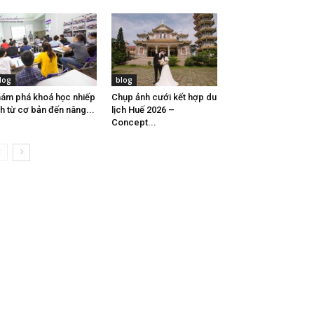
log
blog
ám phá khoá học nhiếp
Chụp ảnh cưới kết hợp du
h từ cơ bản đến nâng...
lịch Huế 2026 –
Concept...