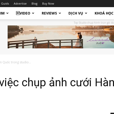
Guids
Advertise
Blog
Buy Now
HIM
VIDEO
REVIEWS
DỊCH VỤ
KHOÁ HỌC
Top Studio chụp hình trọn gói đẹ
n Quốc trong studio...
 việc chụp ảnh cưới Hà