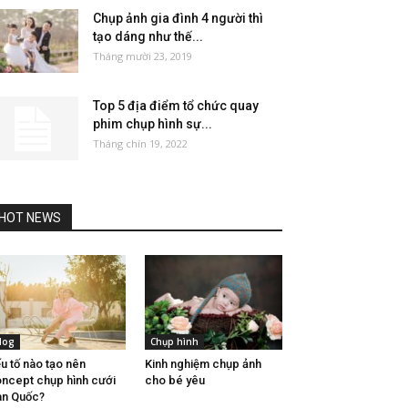
Chụp ảnh gia đình 4 người thì
tạo dáng như thế...
Tháng mười 23, 2019
Top 5 địa điểm tổ chức quay
phim chụp hình sự...
Tháng chín 19, 2022
HOT NEWS
log
Chụp hình
u tố nào tạo nên
Kinh nghiệm chụp ảnh
ncept chụp hình cưới
cho bé yêu
n Quốc?