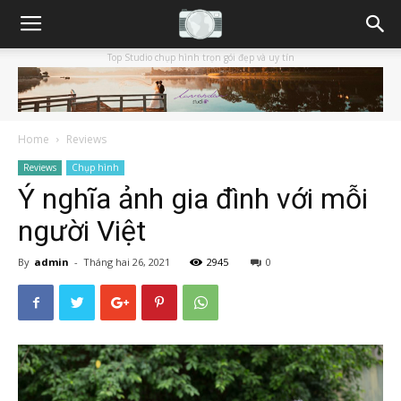
Top Studio chụp hình trọn gói đẹp và uy tín
Home
Reviews
Reviews
Chụp hình
Ý nghĩa ảnh gia đình với mỗi
người Việt
By
admin
-
Tháng hai 26, 2021
2945
0