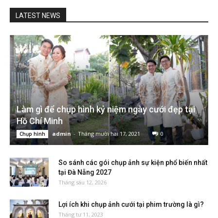
LATEST NEWS
Làm gì để chụp hình kỷ niệm ngày cưới đẹp tại
Hồ Chí Minh
admin
-
Tháng mười hai 17, 2021
0
Chụp hình
So sánh các gói chụp ảnh sự kiện phổ biến nhất
tại Đà Nẵng 2027
Tháng sáu 12, 2026
Lợi ích khi chụp ảnh cưới tại phim trường là gì?
Tháng tư 11, 2023