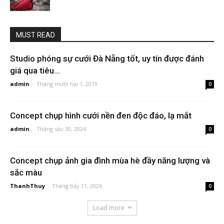
MUST READ
Studio phóng sự cưới Đà Nẵng tốt, uy tín được đánh
giá qua tiêu...
admin
-
Tháng mười hai 1, 2019
0
Concept chụp hình cưới nền đen độc đáo, lạ mắt
admin
-
Tháng sáu 30, 2024
0
Concept chụp ảnh gia đình mùa hè đầy năng lượng và
sắc màu
ThanhThuy
-
Tháng bảy 11, 2026
0
Load more