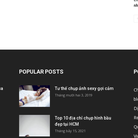
nh
POPULAR POSTS
P
ùa
Tư thế chụp ảnh sexy gợi cảm
C
Tháng mười hai 3, 2019
bl
D
R
Top 10 địa chỉ chụp hình bầu
đẹp tại HCM
Q
Tháng bảy 15, 2021
V