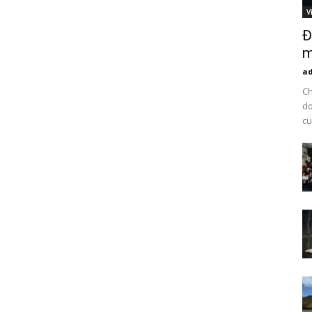
V
Đ
m
a
Ch
do
cụ.