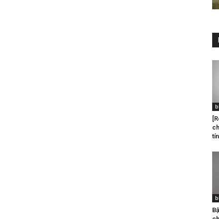
b
[R
ch
tín
b
Bậ
ch