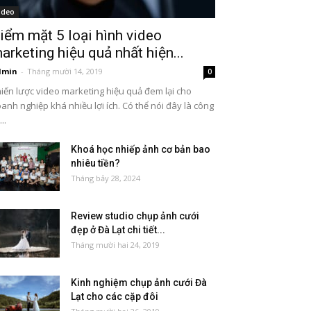
ideo
iểm mặt 5 loại hình video
arketing hiệu quả nhất hiện...
dmin
-
Tháng mười 14, 2019
0
iến lược video marketing hiệu quả đem lại cho
anh nghiệp khá nhiều lợi ích. Có thể nói đây là công
..
Khoá học nhiếp ảnh cơ bản bao
nhiêu tiền?
Tháng bảy 28, 2024
Review studio chụp ảnh cưới
đẹp ở Đà Lạt chi tiết...
Tháng mười hai 24, 2019
Kinh nghiệm chụp ảnh cưới Đà
Lạt cho các cặp đôi