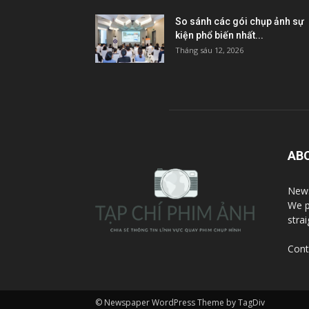
So sánh các gói chụp ảnh sự
kiện phổ biến nhất...
Tháng sáu 12, 2026
AB
News
We p
stra
Cont
© Newspaper WordPress Theme by TagDiv