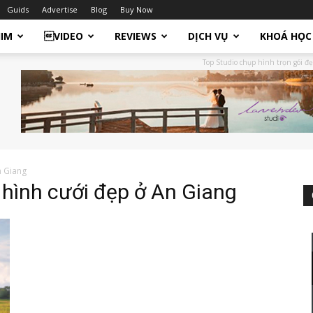
Guids
Advertise
Blog
Buy Now
HIM
VIDEO
REVIEWS
DỊCH VỤ
KHOÁ HỌC
Top Studio chụp hình trọn gói đẹ
n Giang
 hình cưới đẹp ở An Giang