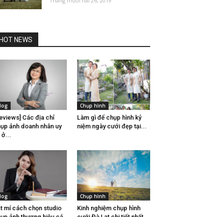
Tháng mười hai 26, 2019
HOT NEWS
log
Chụp hình
eviews] Các địa chỉ
Làm gì để chụp hình kỷ
ụp ảnh doanh nhân uy
niệm ngày cưới đẹp tại...
 ở...
log
Chụp hình
t mí cách chọn studio
Kinh nghiệm chụp hình
ụp ảnh thương hiệu cá
cưới Đà Lạt chi tiết nhất