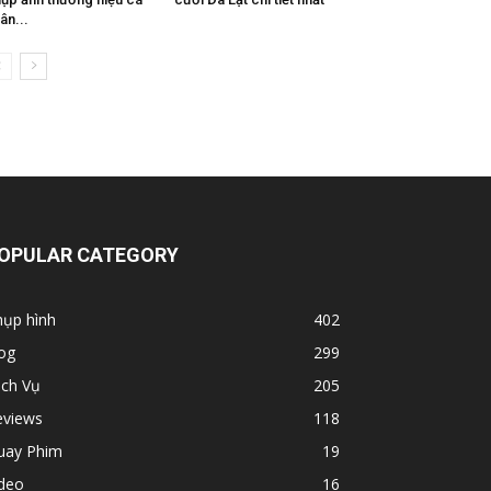
ân...
OPULAR CATEGORY
hụp hình
402
og
299
ịch Vụ
205
eviews
118
uay Phim
19
ideo
16