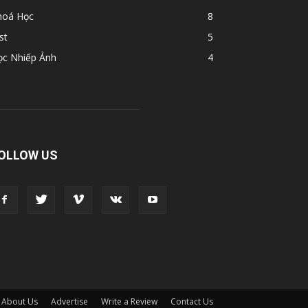
hoá Học
8
st
5
ọc Nhiếp Ảnh
4
OLLOW US
About Us
Advertise
Write a Review
Contact Us