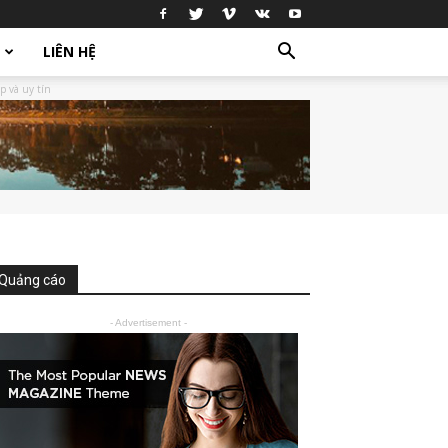
LIÊN HỆ
p và uy tín
Quảng cáo
- Advertisement -