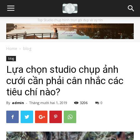
Top Studio chụp hình trọn gói đẹp và uy tín
Home
blog
blog
Lựa chọn studio chụp ảnh
cưới cần phải cân nhắc các
tiêu chí nào?
By
admin
-
Tháng mười hai 1, 2019
3206
0