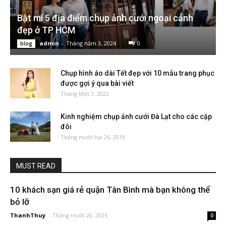
Bật mí 5 địa điểm chụp ảnh cưới ngoại cảnh
đẹp ở TP HCM
admin
-
Tháng năm 3, 2024
0
blog
Chụp hình áo dài Tết đẹp với 10 mẫu trang phục
được gợi ý qua bài viết
Tháng Một 7, 2022
Kinh nghiệm chụp ảnh cưới Đà Lạt cho các cặp
đôi
Tháng mười hai 26, 2019
MUST READ
10 khách sạn giá rẻ quận Tân Bình mà bạn không thể
bỏ lỡ
ThanhThuy
-
Tháng mười 20, 2025
0