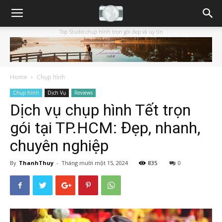
Top Studio chụp hình trọn gói đẹp và uy tín
Home
Chụp hình
Chụp hình
Dịch Vụ
Reviews
Dịch vụ chụp hình Tết trọn
gói tại TP.HCM: Đẹp, nhanh,
chuyên nghiệp
By
ThanhThuy
-
Tháng mười một 15, 2024
835
0