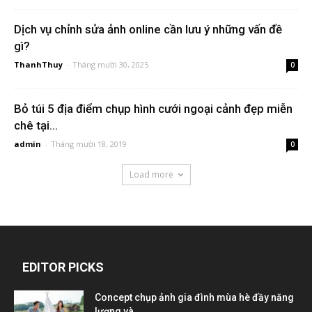
Dịch vụ chỉnh sửa ảnh online cần lưu ý những vấn đề
gì?
ThanhThuy
-
Tháng mười 30, 2025
0
Bỏ túi 5 địa điểm chụp hình cưới ngoại cảnh đẹp miễn
chê tại...
admin
-
Tháng mười 18, 2019
0
Load more
EDITOR PICKS
Concept chụp ảnh gia đình mùa hè đầy năng
lượng và...