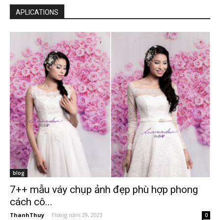
APLICATIONS
blog
7++ mẫu váy chụp ảnh đẹp phù hợp phong
cách cô...
ThanhThuy
-
Tháng năm 29, 2023
0