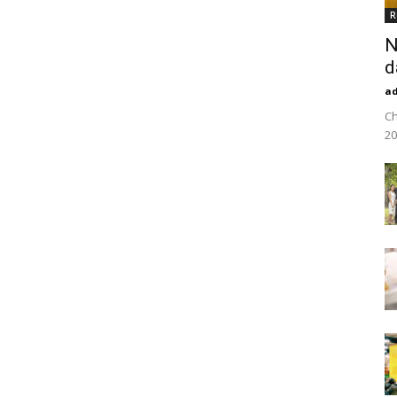
R
N
d
a
Ch
20