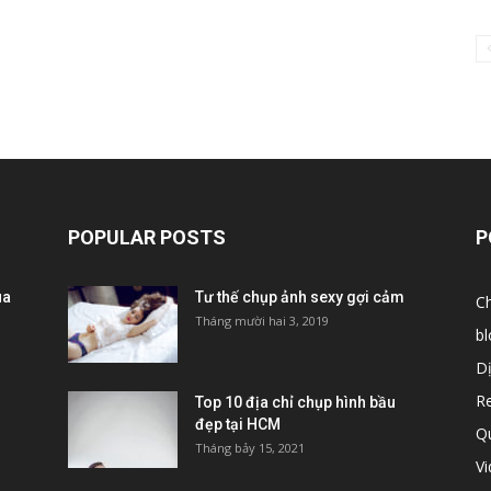
POPULAR POSTS
P
ùa
Tư thế chụp ảnh sexy gợi cảm
C
Tháng mười hai 3, 2019
bl
D
R
Top 10 địa chỉ chụp hình bầu
đẹp tại HCM
Q
Tháng bảy 15, 2021
V