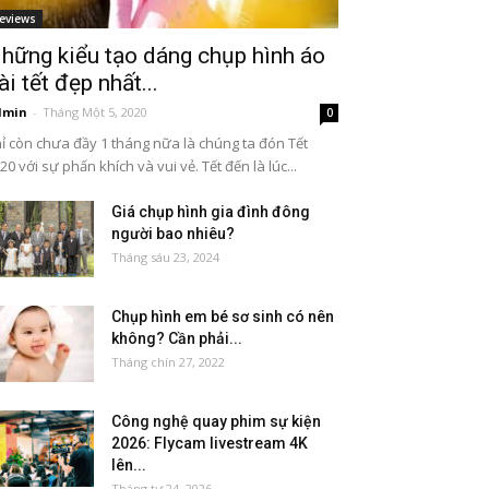
eviews
hững kiểu tạo dáng chụp hình áo
ài tết đẹp nhất...
dmin
-
Tháng Một 5, 2020
0
ỉ còn chưa đầy 1 tháng nữa là chúng ta đón Tết
20 với sự phấn khích và vui vẻ. Tết đến là lúc...
Giá chụp hình gia đình đông
người bao nhiêu?
Tháng sáu 23, 2024
Chụp hình em bé sơ sinh có nên
không? Cần phải...
Tháng chín 27, 2022
Công nghệ quay phim sự kiện
2026: Flycam livestream 4K
lên...
Tháng tư 24, 2026