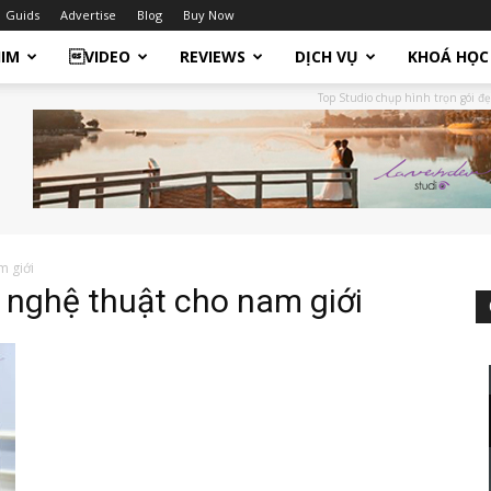
Guids
Advertise
Blog
Buy Now
HIM
VIDEO
REVIEWS
DỊCH VỤ
KHOÁ HỌC
Top Studio chụp hình trọn gói đẹ
m giới
 nghệ thuật cho nam giới