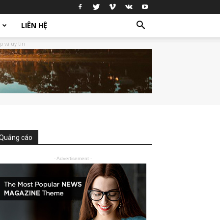
LIÊN HỆ
p và uy tín
Quảng cáo
- Advertisement -