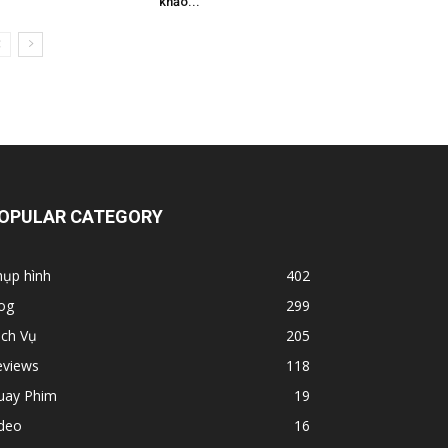
khảo...
OPULAR CATEGORY
hụp hình
402
og
299
ịch Vụ
205
eviews
118
uay Phim
19
ideo
16