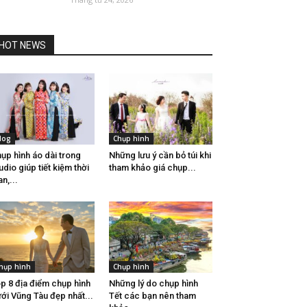
HOT NEWS
log
Chụp hình
ụp hình áo dài trong
Những lưu ý cần bỏ túi khi
udio giúp tiết kiệm thời
tham khảo giá chụp...
an,...
hụp hình
Chụp hình
p 8 địa điểm chụp hình
Những lý do chụp hình
ới Vũng Tàu đẹp nhất...
Tết các bạn nên tham