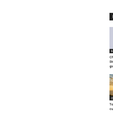
b
Ch
St
gi
C
To
cư