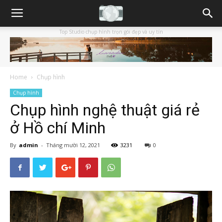
Top Studio chụp hình trọn gói đẹp và uy tín
Home
Chụp hình
Chụp hình
Chụp hình nghệ thuật giá rẻ
ở Hồ chí Minh
By
admin
-
Tháng mười 12, 2021
3231
0