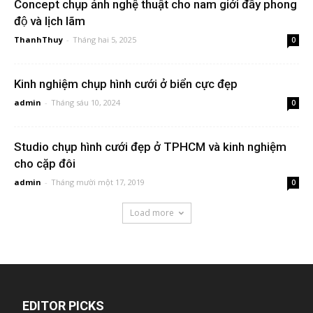
Concept chụp ảnh nghệ thuật cho nam giới đầy phong
độ và lịch lãm
ThanhThuy
-
Tháng hai 5, 2025
0
Kinh nghiệm chụp hình cưới ở biển cực đẹp
admin
-
Tháng sáu 10, 2024
0
Studio chụp hình cưới đẹp ở TPHCM và kinh nghiệm
cho cặp đôi
admin
-
Tháng mười một 17, 2019
0
Load more
EDITOR PICKS