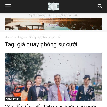
Top Studio chụp hình trọn gói đẹp và uy tín
Home
Tags
Giá quay phóng sự cưới
Tag: giá quay phóng sự cưới
Quay Phim
Các yếu tố quyết định quay phóng sự cưới